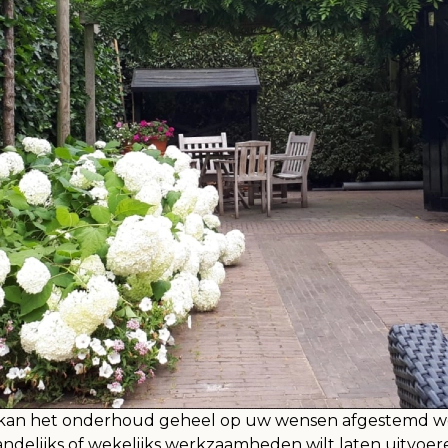
an kan het onderhoud geheel op uw wensen afgestemd w
maandelijks of wekelijks werkzaamheden wilt laten uitvoe