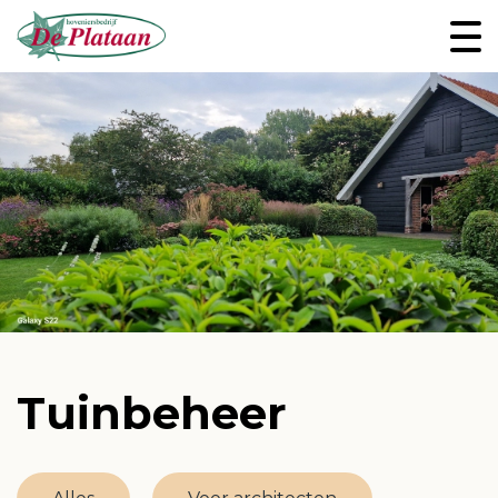
Tuinbeheer
Tuinaanleg
Houtconstructies
Voor architecten
Tuinbeheer
Allround hovenier