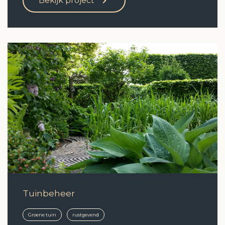
Bekijk project
Tuinbeheer
Groene tuin
rustgevend