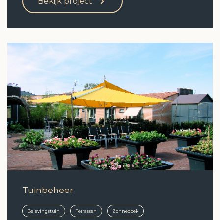
Bekijk project
Tuinbeheer
Belevingstuin
Terrassen
Zonnedoek