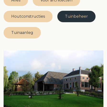
Alles
Voor architecten
Leerling Hovenier
Houtconstructies
Tuinbeheer
Tuinaanleg