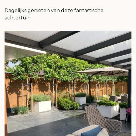
Leerling Hovenier
Dagelijks genieten van deze fantastische
achtertuin.