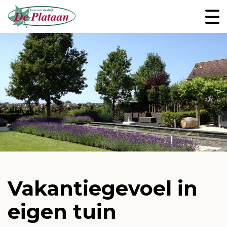
Tuinbeheer
Tuinaanleg
Houtconstructies
Voor architecten
Vakantiegevoel in
eigen tuin
Allround hovenier