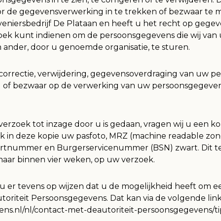
 de gegevensverwerking in te trekken of bezwaar te 
niersbedrijf De Plataan en heeft u het recht op gege
zoek kunt indienen om de persoonsgegevens die wij van 
ander, door u genoemde organisatie, te sturen.
 correctie, verwijdering, gegevensoverdraging van uw p
 of bezwaar op de verwerking van uw persoonsgegeven
verzoek tot inzage door u is gedaan, vragen wij u een ko
ak in deze kopie uw pasfoto, MRZ (machine readable zo
ortnummer en Burgerservicenummer (BSN) zwart. Dit te
maar binnen vier weken, op uw verzoek.
u er tevens op wijzen dat u de mogelijkheid heeft om een
toriteit Persoonsgegevens. Dat kan via de volgende link
vens.nl/nl/contact-met-deautoriteit-persoonsgegevens/t