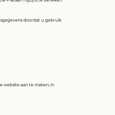
 Plataan Hij/zij is te bereiken
nsgegevens doordat u gebruik
e website aan te maken, in